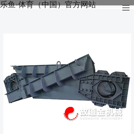
乐鱼·体育（中国）官方网站
网站乐鱼·体育（中国）官方网站
关于我们
主营产品
成功案例
生产设备
新闻资讯
乐鱼·体育（中国）官方网站-LEYU SPORTS