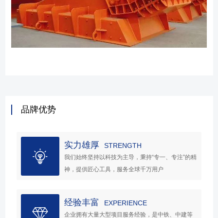
品牌优势
实力雄厚
STRENGTH
我们始终坚持以科技为主导，秉持“专一、专注”的精
神，提供匠心工具，服务全球千万用户
经验丰富
EXPERIENCE
企业拥有大量大型项目服务经验，是中铁、中建等