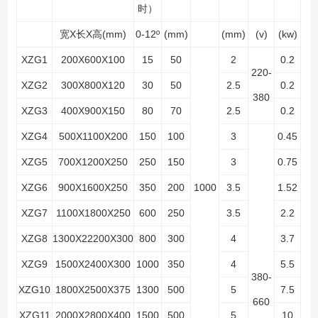
时）
宽X长X高(mm)
0-12º
(mm)
(mm)
(v)
(kw)
XZG1
200X600X100
15
50
2
0.2
220-
XZG2
300X800X120
30
50
2.5
0.2
380
XZG3
400X900X150
80
70
2.5
0.2
XZG4
500X1100X200
150
100
3
0.45
XZG5
700X1200X250
250
150
3
0.75
XZG6
900X1600X250
350
200
1000
3.5
1.52
XZG7
1100X1800X250
600
250
3.5
2.2
XZG8
1300X22200X300
800
300
4
3.7
XZG9
1500X2400X300
1000
350
4
5.5
380-
XZG10
1800X2500X375
1300
500
5
7.5
660
XZG11
2000X2800X400
1500
500
5
10