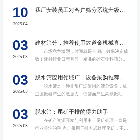
10
我厂安装员工对客户筛分系统升级改造完工，客户很满意，我们也很高兴！
2026-04
03
建材筛分，推荐使用故道金机械直线筛
市场竞争激烈，时间就是金 钱，效率决定成
2025-03
败！建材行业日新月异，精准的砂石物料筛分工
具成为了确保工程质量，提升生产效率的关键。
03
故道金机械，深耕振动筛分领域三十载，推出多
脱水筛应用领域广，设备采购推荐选择实力厂家
款高质量直线筛设备，以稳定的筛分质量，强大
脱水筛是一种非常广泛使用的筛分设备，通
的处理能力，提供建材砂石物料筛分解决方
2025-03
过激振器产生的激振力，使筛面产生高频振动，
案。 ▲故道金机械直线振动筛 布局合
物料在筛面上受到连续抛掷，从而实现固体颗粒
理，精准分级 故道金机械拥有强大的技术团
03
与液体之间的分离。在多个行业中，脱水筛都发
脱水筛：尾矿干排的得力助手
队，产品设计时考虑机械结构、动力学特性和操
挥着不可或缺的作用。故道金机械带大家一起了
在矿产资源开发与利用中，尾矿处理一直是
作便捷性，其生产的直线筛产品使用时，物料在
解。 ▲故道金机械单层高频脱水振动筛
2025-03
行业关注的重 点。采用干排方式处理尾矿，不仅
筛面快速且均匀分布，筛孔不堵塞，筛分效率
在采矿业中，脱水筛经常被用于尾矿和精矿的脱
可节约企业生态环境治理资金，减少节能减排和
高，筛分精度高，为建材产品带来稳定可靠的质