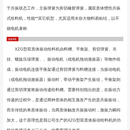
备低； ● 改类型设备使用使用寿命更长、且更换备件容易；型号槽型
于共振状态工作，主振弹簧为剪切橡胶弹簧，属双质体惯性共振
尺寸生产率（吨/小时）给料粒度振动频率振幅电压功率宽X长X高(mm)0-
12º(mm)(mm)(v)(kw)XZG1200X600X100155010002220-
式给料机，性能**其它机型，尤其适用水份大物料易粘结，以不
3800.2XZG2300X800X12030502.50.2XZG3400X900X15080702.50.2XZG45
烧电机著称.
6600.45XZG5700X1200X25025015030.75XZG6900X1600X2503502003.5
1、设备衬板常用的有16Mn材质及不锈钢材质； 2、设备有密封、敞
开两种结构； 3、电机分防爆及普通两种规格； 4、设备可做成吊
XZG型双质体振动给料机由料槽、平衡架、剪切弹簧、吊
挂结构、座式结构或前吊后做结构； 5、设备不局限以上型号，可以非
挂、螺旋压缩弹簧、、振动电机（或电机拖动激振器）等物件组
标设计；
成，振动电机连接平衡架通过剪切弹簧与料槽连接，当振动电机
（或电机拖动激振器）振动时，带动平衡架产生振动，平衡架则
通过剪切弹簧将振动传递给料槽。需要特别指出的是，在振动力
传递的过程中，是通过两种质体的相互激发产生的是共振振动，
而非传统的单质体振动，当两质体触发共振振动时，激振力瞬间
加大，这个原理也是我公司生产的XZG型双质体振动给料机的功