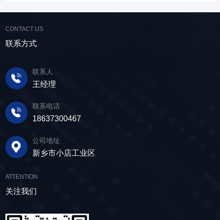
水处理。选矿完成后，尾矿处理过程中需要脱水
尾矿库维护费用，还可回收尾矿中的有价成分，
量提升。 智能调控，灵活应对 故道金机
筛协助去除多余的水分，以便于尾矿的堆放或再
提高企业经济效益。尾矿干排过程中，少不了振
械直线筛可加装plc控制系统，实现远程操控。用
利用；在精矿进行进一步加工前，也需要通过脱
CONTACT US
动筛分设备的助力，脱水筛，凭借强大的性能优
户可根据实际需求轻松调整振幅、频率等筛分参
水筛进行脱水处理，以提高其品质和后续加工效
势，成为了尾矿干排系统中经常使用的明星产
联系方式
数，使故道金机械直线筛能够轻松应对不同材质
率。 在煤炭行业中，脱水筛主要用于煤泥的
品。 ▲脱水振动筛 脱水筛，专为处理含
与粒度的筛分挑战，提升筛分效率。 坚实耐
脱水处理。煤泥是煤炭洗选过程中的副产品，含
水物料而生，该设备通过激振器产生的激振力，
用，维护省心 故道金机械直线振动筛优选高
联系人
有大量的水分，使用脱水筛进行处理，可以将煤
使筛面产生高频振动，含水物料进入振动筛后，
质量材料，生产环节层层把控，生产出的振动筛
王经理
泥中的水分去除，使其达到后续加工的要
在筛面上受到连续抛掷，从而实现固体颗粒与液
产品筛体强度高，坚实耐用，可长时间高强度稳
求。 在建筑行业中，脱水筛被广泛应用于砂
体之间的分离。 脱水筛筛板采用模块式设
定作业。另外，该直线筛设备维护保养便捷，只
联系电话
石料厂的水洗砂脱水处理。水洗砂在生产过程中
计，无需螺栓即可安装，维护更换便捷，仅需要
需要定期检查、清洁、添加润滑油，即可保证振
18637300467
需要去除表面的泥土和杂质，这时候就需要用脱
3-5分钟即可完成筛板更换，显著减少了停机维护
动筛的正常运行和使用寿命。 绿色节能，引
水筛，通过脱水筛对物料进行处理，可以确保砂
公司地址
的时间。其筛网具备自清洁功能，可轻松清除粘
领未来 追求筛分效率的同时，故道金机械也
子的质量符合建筑要求，为建筑工程提供高质量
新乡市小店工业区
附在筛网上的物料，预防筛料堵网。此外，脱水
积极响应国家环保政策，部分直线筛筛体采用全
的建筑材料。 在食品行业中，脱水筛可以用
筛还配备了橡胶隔振弹簧作为减震装置，很好地
封闭设计，降低噪音与粉尘污染，为构建绿色建
于水果、蔬菜沥水，还可以用于果汁、酒类、调
ATTENTION
降低设备运行时产生的噪音，为用户创造更加舒
材产业贡献力量。 如今，故道金机械直线筛
味品等液态食品的过滤和分离，为后续食材储
适的工作环境。 脱水筛体积相对较小，单位
关注我们
已广泛应用于各类建材物料的筛分作业中，成为
存、运输及使用提供便利。 ▲故道金机械双
面积处理量大，可够满足多种物料的脱水作业的
了众多建材企业的信赖之选。如果您也希望提升
层高频脱水振动筛 说了这么多，相信大家对
要求，支持24小时不间断的连续干排作业，提升
建材物料的筛分效率，欢迎随时乐鱼·体育（中