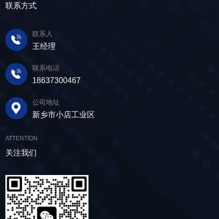
联系方式
联系人
王经理
联系电话
18637300467
公司地址
新乡市小店工业区
ATTENTION
关注我们