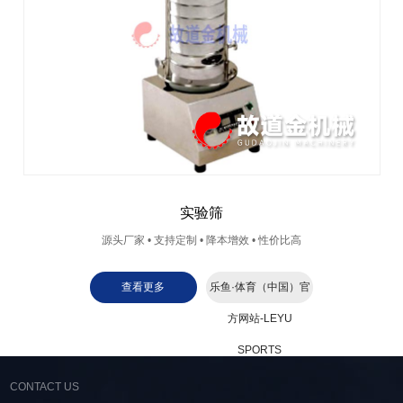
实验筛
源头厂家 • 支持定制 • 降本增效 • 性价比高
查看更多
乐鱼·体育（中国）官
方网站-LEYU
SPORTS
CONTACT US