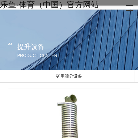
乐鱼·体育（中国）官方网站
网站乐鱼·体育（中国）官方网站
关于我们
主营产品
提升设备
成功案例
PRODUCT CENTER
生产设备
矿用筛分设备
新闻资讯
乐鱼·体育（中国）官方网站-LEYU SPORTS