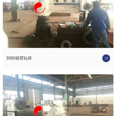
3080摇臂钻床