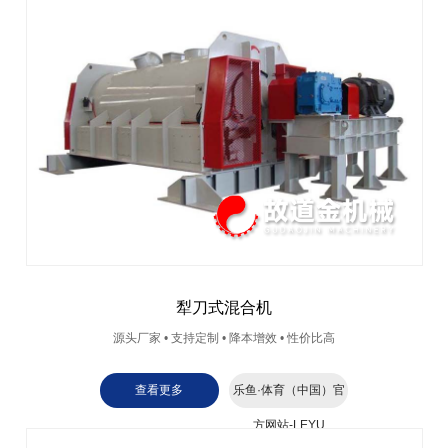
犁刀式混合机
源头厂家 • 支持定制 • 降本增效 • 性价比高
查看更多
乐鱼·体育（中国）官
方网站-LEYU