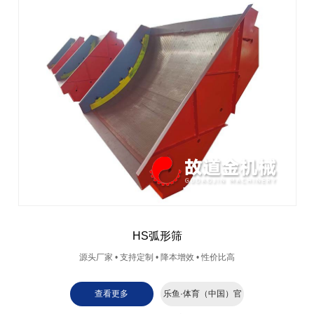
SPORTS
HS弧形筛
源头厂家 • 支持定制 • 降本增效 • 性价比高
查看更多
乐鱼·体育（中国）官