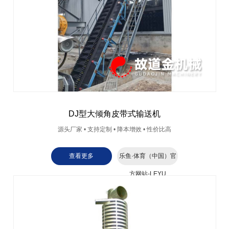
DJ型大倾角皮带式输送机
源头厂家 • 支持定制 • 降本增效 • 性价比高
查看更多
乐鱼·体育（中国）官
方网站-LEYU
SPORTS