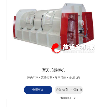
犁刀式搅拌机
源头厂家 • 支持定制 • 降本增效 • 性价比高
查看更多
乐鱼·体育（中国）官
方网站-LEYU
SPORTS