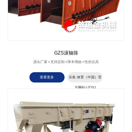
GZS滚轴筛
源头厂家 • 支持定制 • 降本增效 • 性价比高
查看更多
乐鱼·体育（中国）官
方网站-LEYU
SPORTS