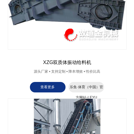
XZG双质体振动给料机
源头厂家 • 支持定制 • 降本增效 • 性价比高
查看更多
乐鱼·体育（中国）官
方网站-LEYU
SPORTS