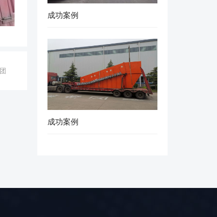
成功案例
团
成功案例