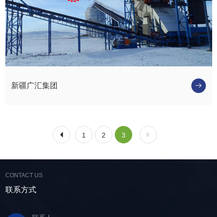
新疆广汇集团
1
2
3
CONTACT US
联系方式